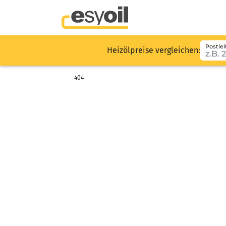
Postlei
Heizölpreise vergleichen:
404