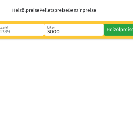
Heizölpreise
Pelletspreise
Benzinpreise
tzahl
Liter
Heizölpreis