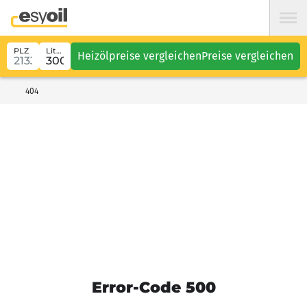
PLZ
Liter
Heizölpreise vergleichen
Preise vergleichen
404
Error-Code 500