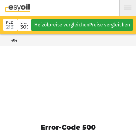
PLZ
Liter
Heizölpreise vergleichen
Preise vergleichen
404
Error-Code 500