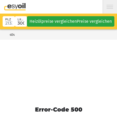
PLZ
Liter
Heizölpreise vergleichen
Preise vergleichen
404
Error-Code 500