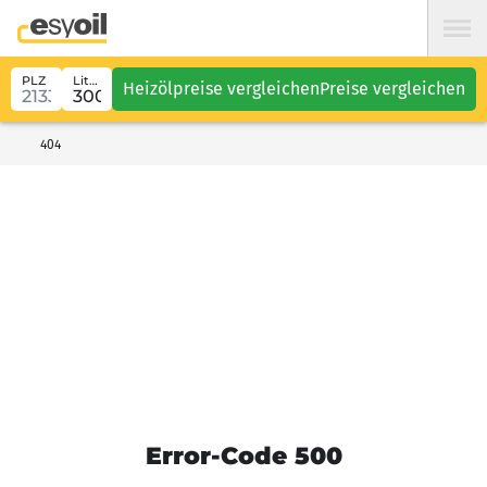
PLZ
Liter
Heizölpreise vergleichen
Preise vergleichen
404
Error-Code 500