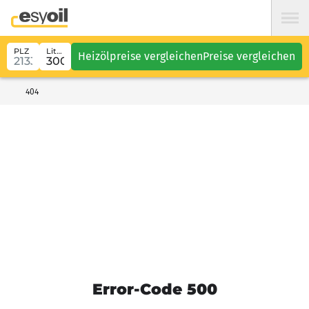
PLZ
Liter
Heizölpreise vergleichen
Preise vergleichen
404
Error-Code 500