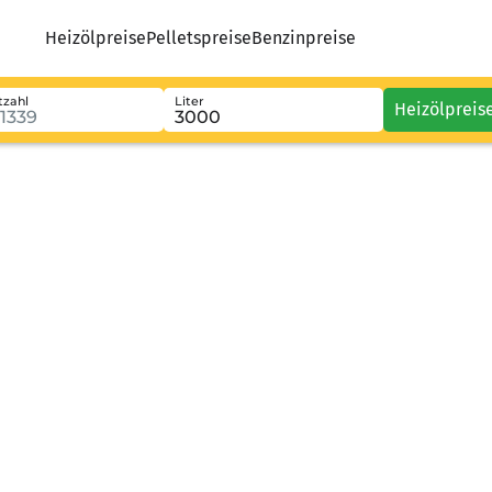
Heizölpreise
Pelletspreise
Benzinpreise
tzahl
Liter
Heizölpreis