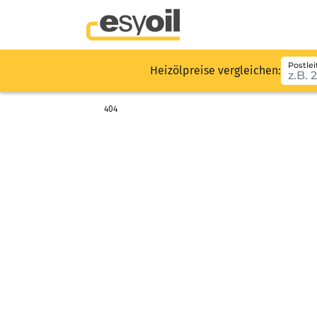
Postlei
Heizölpreise vergleichen:
404