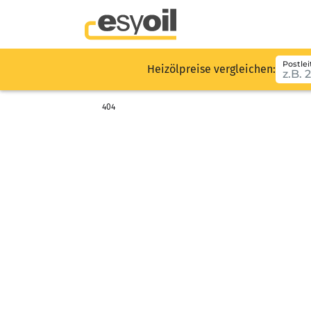
Postlei
Heizölpreise vergleichen:
404