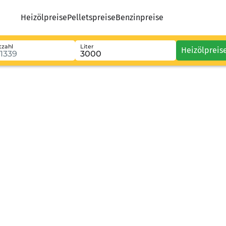
Heizölpreise
Pelletspreise
Benzinpreise
tzahl
Liter
Heizölpreis