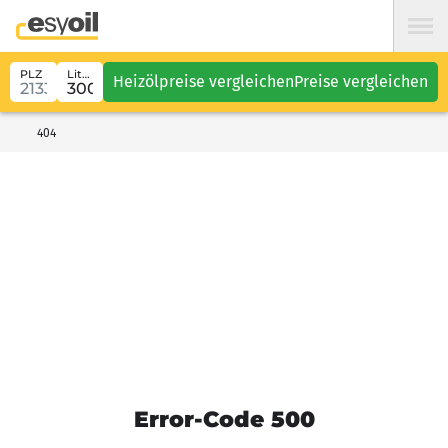
PLZ
Liter
Heizölpreise vergleichen
Preise vergleichen
404
Error-Code 500