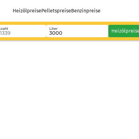
Heizölpreise
Pelletspreise
Benzinpreise
tzahl
Liter
Heizölpreis