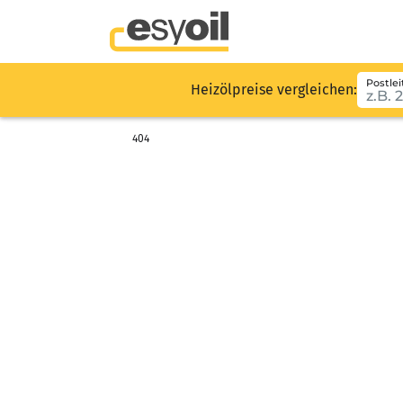
Postlei
Heizölpreise vergleichen:
404