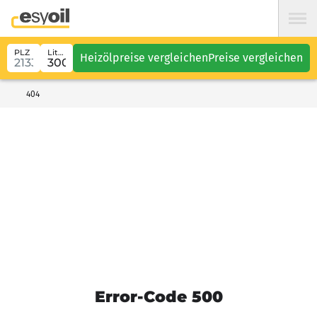
PLZ
Liter
Heizölpreise vergleichen
Preise vergleichen
404
Error-Code 500