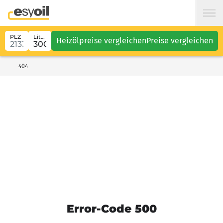
PLZ
Liter
Heizölpreise vergleichen
Preise vergleichen
404
Error-Code 500