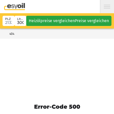
PLZ
Liter
Heizölpreise vergleichen
Preise vergleichen
404
Error-Code 500