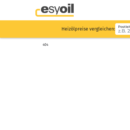
Postlei
Heizölpreise vergleichen:
404