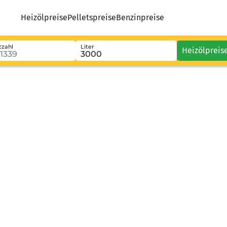
Heizölpreise
Pelletspreise
Benzinpreise
tzahl
Liter
Heizölpreis