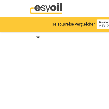
Postlei
Heizölpreise vergleichen:
404