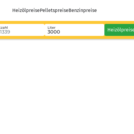
Heizölpreise
Pelletspreise
Benzinpreise
tzahl
Liter
Heizölpreis