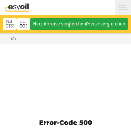
PLZ
Liter
Heizölpreise vergleichen
Preise vergleichen
404
Error-Code 500