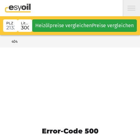
PLZ
Liter
Heizölpreise vergleichen
Preise vergleichen
404
Error-Code 500