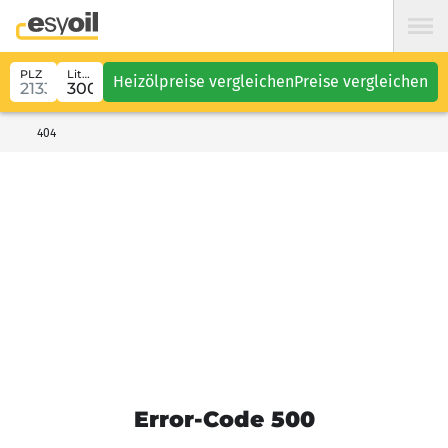
PLZ
Liter
Heizölpreise vergleichen
Preise vergleichen
404
Error-Code 500