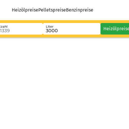
Heizölpreise
Pelletspreise
Benzinpreise
tzahl
Liter
Heizölpreis