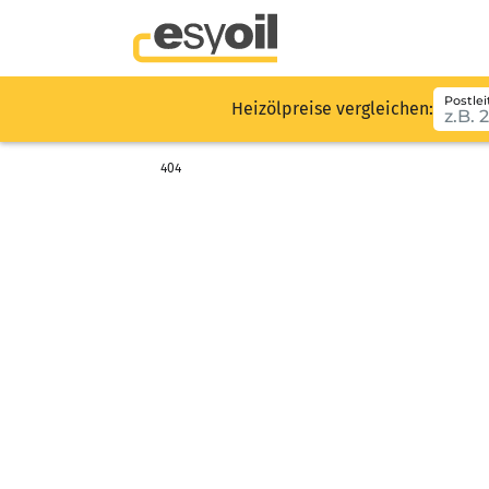
Postlei
Heizölpreise vergleichen:
404