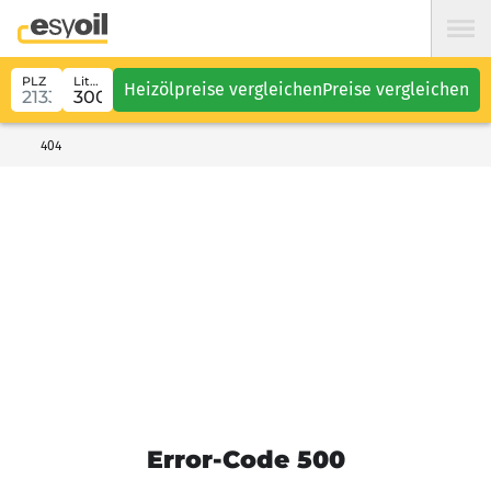
PLZ
Liter
Heizölpreise vergleichen
Preise vergleichen
404
Error-Code 500