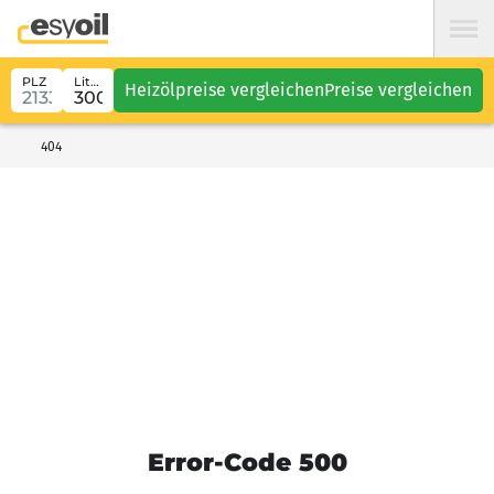
PLZ
Liter
Heizölpreise vergleichen
Preise vergleichen
404
Error-Code 500