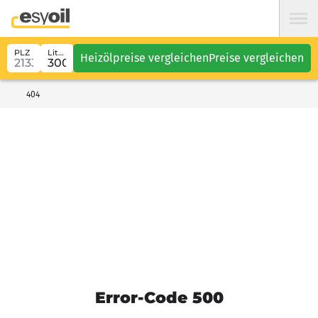
PLZ
Liter
Heizölpreise vergleichen
Preise vergleichen
404
Error-Code 500