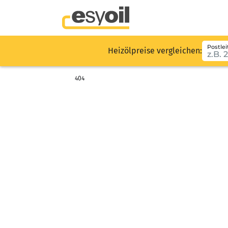
Postlei
Heizölpreise vergleichen:
404