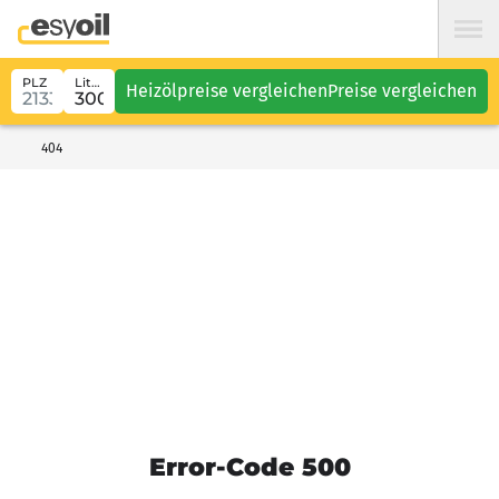
PLZ
Liter
Heizölpreise vergleichen
Preise vergleichen
404
Error-Code 500