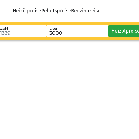
Heizölpreise
Pelletspreise
Benzinpreise
tzahl
Liter
Heizölpreis