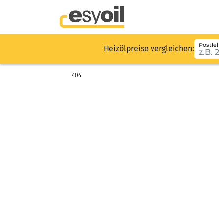
Postlei
Heizölpreise vergleichen:
404