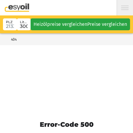
PLZ
Liter
Heizölpreise vergleichen
Preise vergleichen
404
Error-Code 500