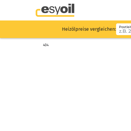
Postlei
Heizölpreise vergleichen:
404