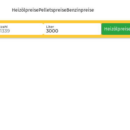
Heizölpreise
Pelletspreise
Benzinpreise
tzahl
Liter
Heizölpreis