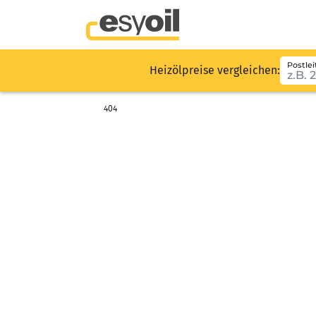
Postlei
Heizölpreise vergleichen:
404