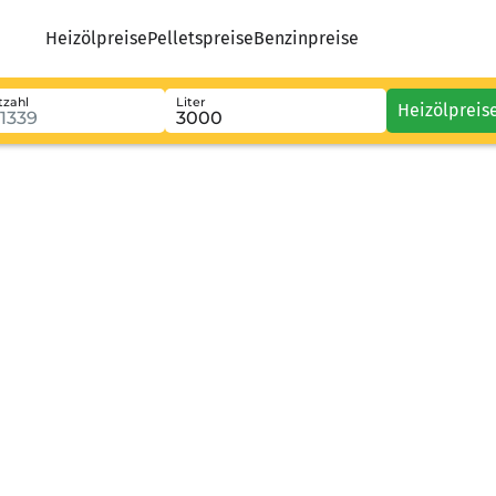
Heizölpreise
Pelletspreise
Benzinpreise
tzahl
Liter
Heizölpreis