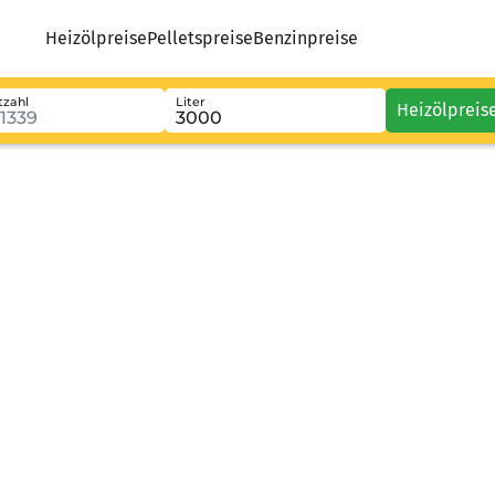
Heizölpreise
Pelletspreise
Benzinpreise
tzahl
Liter
Heizölpreis