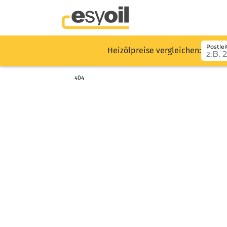
Postlei
Heizölpreise vergleichen:
404