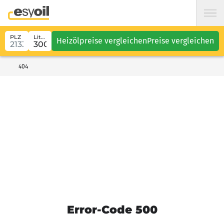
PLZ
Liter
Heizölpreise vergleichen
Preise vergleichen
404
Error-Code 500