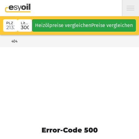
PLZ
Liter
Heizölpreise vergleichen
Preise vergleichen
404
Error-Code 500