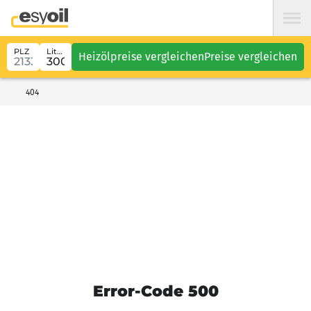
PLZ
Liter
Heizölpreise vergleichen
Preise vergleichen
404
Error-Code 500