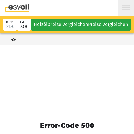
PLZ
Liter
Heizölpreise vergleichen
Preise vergleichen
404
Error-Code 500