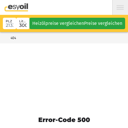
PLZ
Liter
Heizölpreise vergleichen
Preise vergleichen
404
Error-Code 500