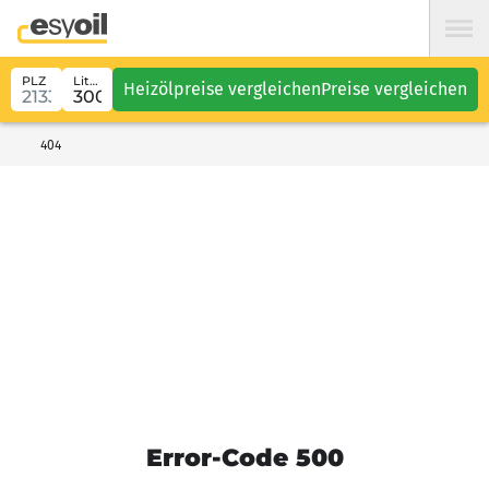
PLZ
Liter
Heizölpreise vergleichen
Preise vergleichen
404
Error-Code 500