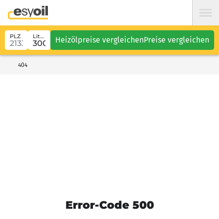
PLZ
Liter
Heizölpreise vergleichen
Preise vergleichen
404
Error-Code 500