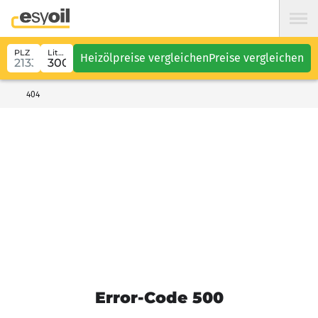
PLZ
Liter
Heizölpreise vergleichen
Preise vergleichen
404
Error-Code 500