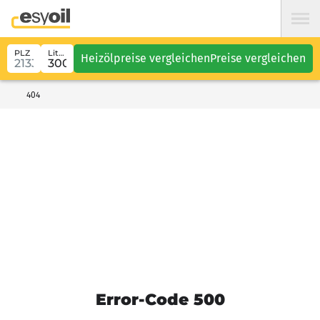
PLZ
Liter
Heizölpreise vergleichen
Preise vergleichen
404
Error-Code 500