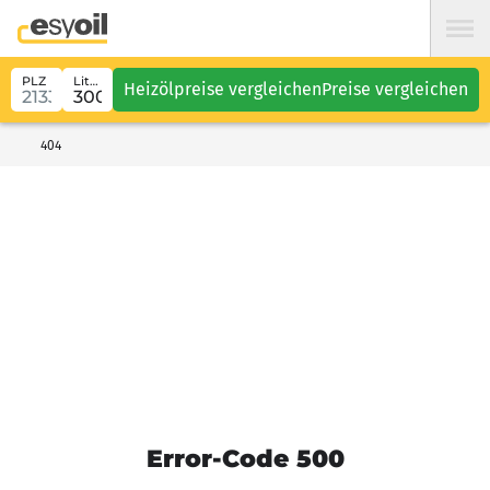
PLZ
Liter
Heizölpreise vergleichen
Preise vergleichen
404
Error-Code 500