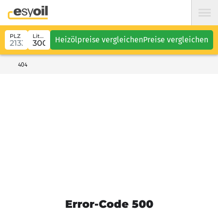
PLZ
Liter
Heizölpreise vergleichen
Preise vergleichen
404
Error-Code 500