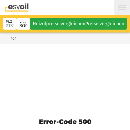
PLZ
Liter
Heizölpreise vergleichen
Preise vergleichen
404
Error-Code 500