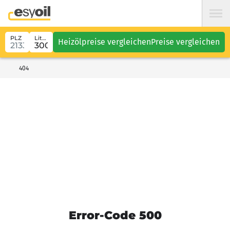
PLZ
Liter
Heizölpreise vergleichen
Preise vergleichen
404
Error-Code 500