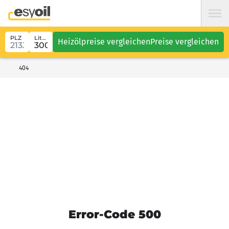
PLZ
Liter
Heizölpreise vergleichen
Preise vergleichen
404
Error-Code 500