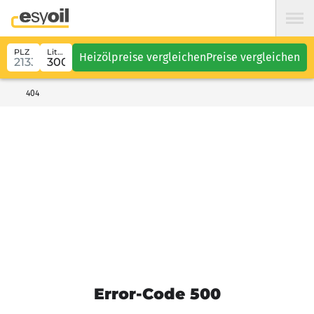
PLZ
Liter
Heizölpreise vergleichen
Preise vergleichen
404
Error-Code 500