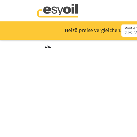
Postlei
Heizölpreise vergleichen:
404