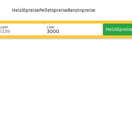
Heizölpreise
Pelletspreise
Benzinpreise
tzahl
Liter
Heizölpreis