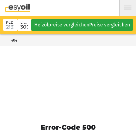
PLZ
Liter
Heizölpreise vergleichen
Preise vergleichen
404
Error-Code 500