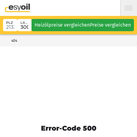
PLZ
Liter
Heizölpreise vergleichen
Preise vergleichen
404
Error-Code 500