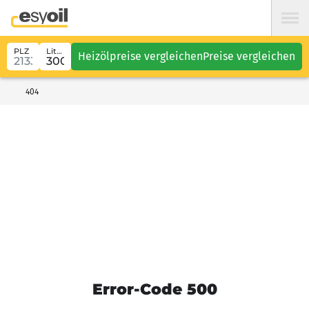
PLZ
Liter
Heizölpreise vergleichen
Preise vergleichen
404
Error-Code 500