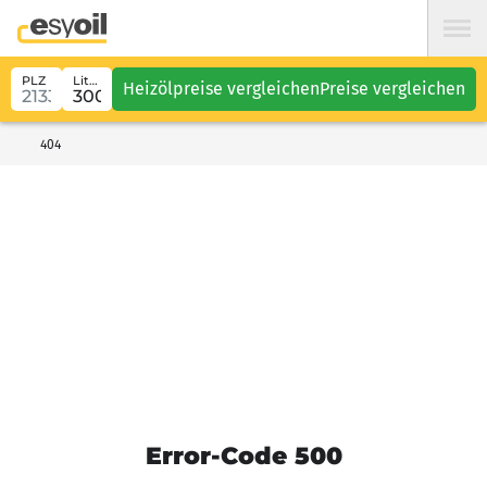
PLZ
Liter
Heizölpreise vergleichen
Preise vergleichen
404
Error-Code 500