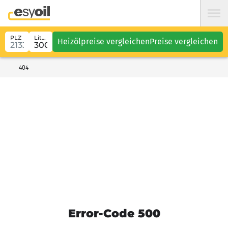
PLZ
Liter
Heizölpreise vergleichen
Preise vergleichen
404
Error-Code 500